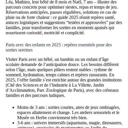
Léa, Mathieu, leur bébé de 8 mois et Naël, 7 ans – illustre des
parcours concrets pour optimiser siestes, repas et temps de jeu.
Réservations anticipées, pauses régulières, solutions en cas de
pluie ou de forte chaleur : ce guide 2025 réunit repères santé,
astuces logistiques et suggestions “testées et approuvées” par des
familles, pour transformer les sorties en moments apaisés qui
nourrissent curiosité, motricité et complicité.
Paris avec des enfants en 2025 : repères essentiels pour des
sorties sereines
Visiter Paris avec un bébé, un bambin ou un enfant d’âge
scolaire demande de l’anticipation douce. Les besoins diffèrent
selon l’âge, mais quelques piliers restent stables : rythme de
sommeil, hydratation, temps calmes et repères rassurants. En
2025, l’offre famille s’est enrichie autour des grandes institutions
(Cité des Sciences et de l’Industrie à La Villette, Jardin
d’Acclimatation, Parc Zoologique de Paris), avec des créneaux
familles et des parcours ludiques.
Moins de 3 ans : sorties courtes, aires de jeux ombragées,
espaces allaitement et change. Les ateliers sensoriels et le
Musée en Herbe conviennent très bien.
3-6 ans : univers immersifs (aquariums, magie, dinosaures,
animaux), spectacles de marionnettes au Jardin du