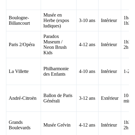
Musée en
Boulogne-
1h-
Herbe (expos
3-10 ans
Intérieur
Billancourt
1h30
ludiques)
Paradox
Museum /
1h30-
Paris 2/Opéra
4-12 ans
Intérieur
Neon Brush
2h
Kids
Philharmonie
La Villette
4-10 ans
Intérieur
1-2h
des Enfants
Ballon de Paris
10-20
André-Citroën
3-12 ans
Extérieur
Générali
min
Grands
1h30-
Musée Grévin
4-12 ans
Intérieur
Boulevards
2h