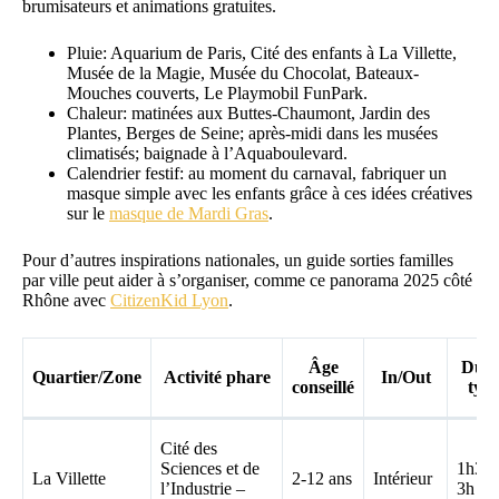
brumisateurs et animations gratuites.
Pluie: Aquarium de Paris, Cité des enfants à La Villette,
Musée de la Magie, Musée du Chocolat, Bateaux-
Mouches couverts, Le Playmobil FunPark.
Chaleur: matinées aux Buttes-Chaumont, Jardin des
Plantes, Berges de Seine; après-midi dans les musées
climatisés; baignade à l’Aquaboulevard.
Calendrier festif: au moment du carnaval, fabriquer un
masque simple avec les enfants grâce à ces idées créatives
sur le
masque de Mardi Gras
.
Pour d’autres inspirations nationales, un guide sorties familles
par ville peut aider à s’organiser, comme ce panorama 2025 côté
Rhône avec
CitizenKid Lyon
.
Âge
Duré
Quartier/Zone
Activité phare
In/Out
conseillé
typ
Cité des
Sciences et de
1h30-
La Villette
2-12 ans
Intérieur
l’Industrie –
3h