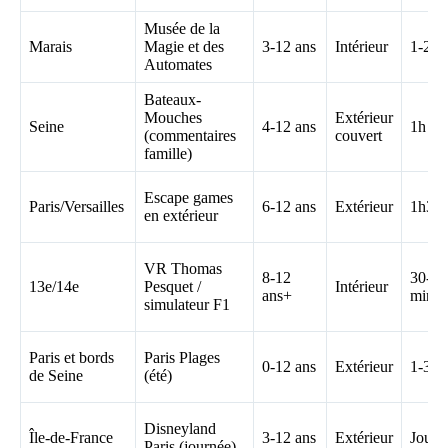
Musée de la
Marais
Magie et des
3-12 ans
Intérieur
1-2h
Automates
Bateaux-
Mouches
Extérieur
Seine
4-12 ans
1h
(commentaires
couvert
famille)
Escape games
Paris/Versailles
6-12 ans
Extérieur
1h30
en extérieur
VR Thomas
8-12
30-45
13e/14e
Pesquet /
Intérieur
ans+
min
simulateur F1
Paris et bords
Paris Plages
0-12 ans
Extérieur
1-3h
de Seine
(été)
Disneyland
Île-de-France
3-12 ans
Extérieur
Journ
Paris (journée)