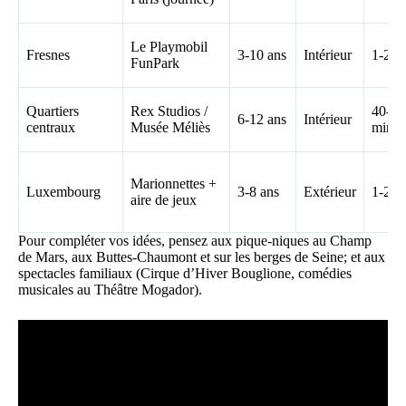
Le Playmobil
Fresnes
3-10 ans
Intérieur
1-2h
FunPark
Quartiers
Rex Studios /
40-60
6-12 ans
Intérieur
centraux
Musée Méliès
min
Marionnettes +
Luxembourg
3-8 ans
Extérieur
1-2h
aire de jeux
Pour compléter vos idées, pensez aux pique-niques au Champ
de Mars, aux Buttes-Chaumont et sur les berges de Seine; et aux
spectacles familiaux (Cirque d’Hiver Bouglione, comédies
musicales au Théâtre Mogador).